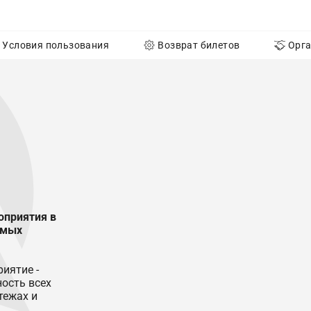
Условия пользования
Возврат билетов
Орг
оприятия в
емых
иятие -
ость всех
тежах и