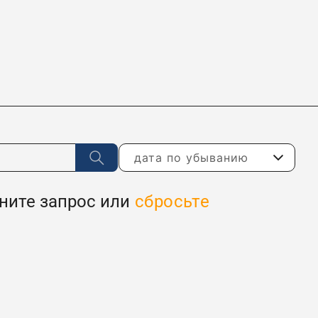
дата по убыванию
ените запрос или
сбросьте